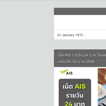
01 January 1970 :
เน็ต AIS รายวัน 24 บาท ไม่ล
แทน 25–32 บาท 2569