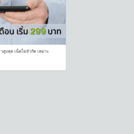
วสูงสุด เน็ตไม่จำกัด เหมาะ