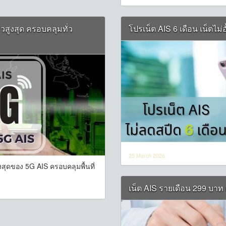
วสูงสุด ครอบคลุมทั่ว
โปรเน็ต AIS 6 เดือน เน็ตไม่อ
25 March 2026
งสุดของ 5G AIS ครอบคลุมพื้นที่
เน็ต AIS รายเดือน 299 บาท เน