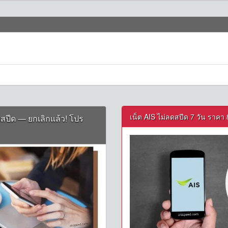
เน็ต AIS ไม่ลดสปีด 7 วัน ราคา
ดสปีด — ยกเลิกแล้ว! โปร