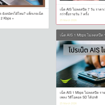
เน็ต AIS ไม่ลดสปีด 7 วัน ราคาเ
ด ยังสมัครได้ไหม? แพ็กเกจเน็ต
กว่าซื้อรายวัน 7 ครั้ง
12 Kbps +
25 March 2026
เน็ต AIS 1 Mbps ไม่ลดสปีด
เน็ต AIS 1 Mbps ไม่ลดสปีด ราย
เพลง วิดีโอคอล SD ได้ปกติ
25 March 2026