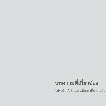
บทความที่เกี่ยวข้อง
โปรเน็ต AIS และแพ็กเกจที่น่าสนใจ