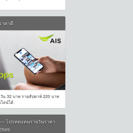
ราคาดี
ยวัน 32 บาท รายสัปดาห์ 220 บาท
ไลน์ได้
ล้ว — โปรทดแทนรายวันราคา
 2569