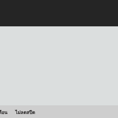
ดือน
ไม่ลดสปีด