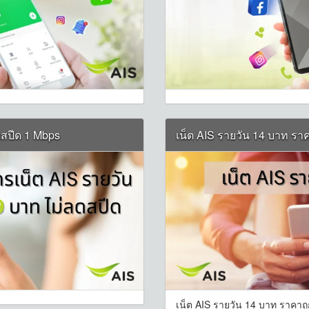
ดสปีด 1 Mbps
เน็ต AIS รายวัน 14 บาท ร
เน็ต AIS รายวัน 14 บาท ราคาถูก