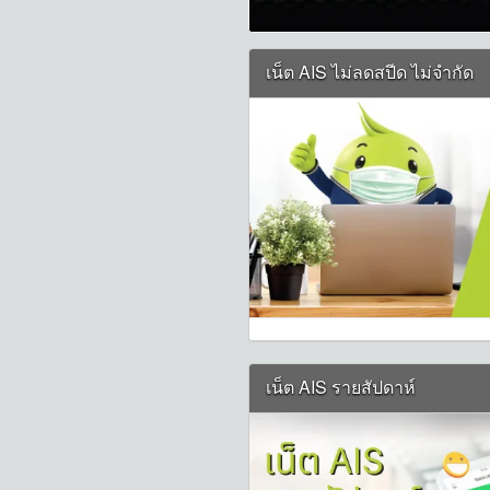
เน็ต AIS ไม่ลดสปีด ไม่จำกัด
เน็ต AIS รายสัปดาห์