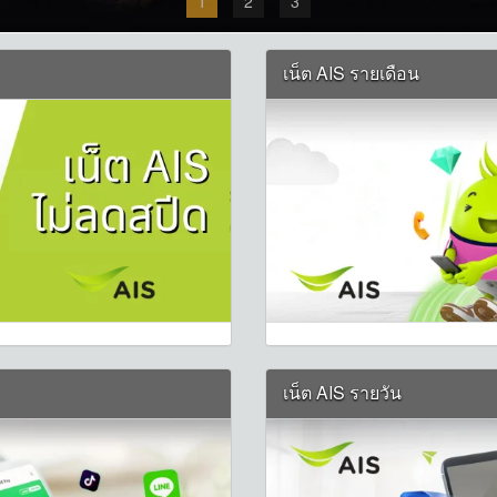
1
2
3
เน็ต AIS รายเดือน
เน็ต AIS รายวัน