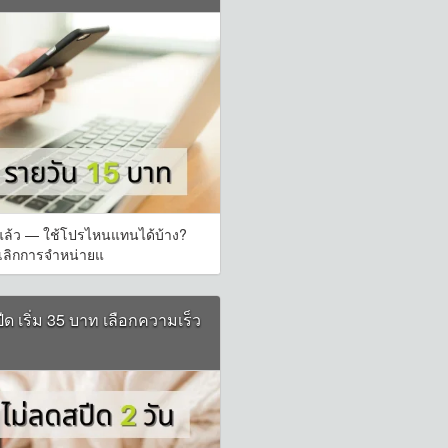
กแล้ว — ใช้โปรไหนแทนได้บ้าง?
กเลิกการจำหน่ายแ
ีด เริ่ม 35 บาท เลือกความเร็ว